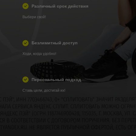
Различный срок действия
Выбери свой!
Безлимитный доступ
Ходи, когда удобно!
Персональный подход
Ставь цели, достигай их!