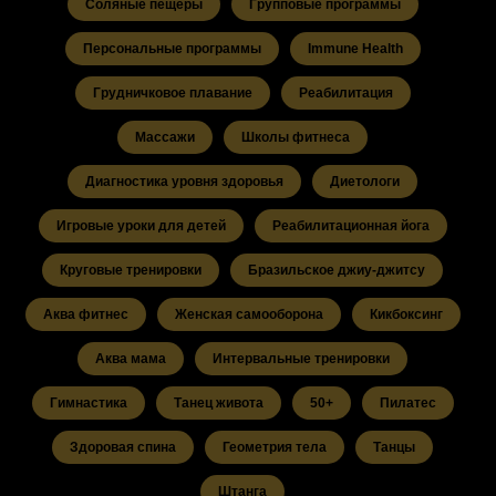
Соляные пещеры
Групповые программы
Персональные программы
Immune Health
Грудничковое плавание
Реабилитация
Массажи
Школы фитнеса
Диагностика уровня здоровья
Диетологи
Игровые уроки для детей
Реабилитационная йога
Круговые тренировки
Бразильское джиу-джитсу
Аква фитнес
Женская самооборона
Кикбоксинг
Аква мама
Интервальные тренировки
Гимнастика
Танец живота
50+
Пилатес
Здоровая спина
Геометрия тела
Танцы
Штанга