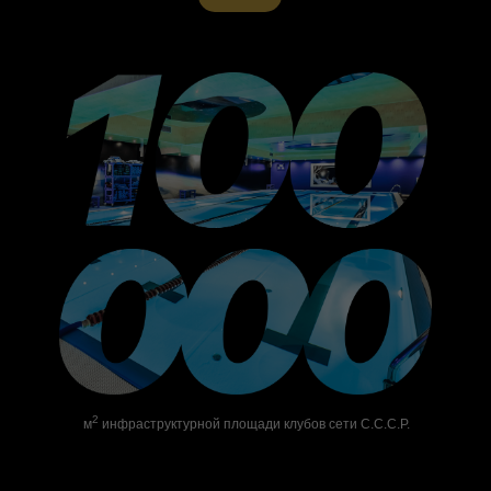
2
м
инфраструктурной площади клубов сети С.С.С.Р.