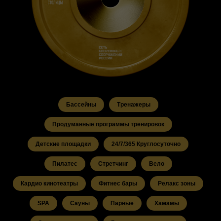
Бассейны
Тренажеры
Продуманные программы тренировок
Детские площадки
24/7/365 Круглосуточно
Пилатес
Стретчинг
Вело
Кардио кинотеатры
Фитнес бары
Релакс зоны
SPA
Сауны
Парные
Хамамы