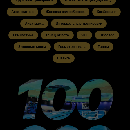
Круговые тренировки
Бразильское джиу-джитсу
Аква фитнес
Женская самооборона
Кикбоксинг
Аква мама
Интервальные тренировки
Гимнастика
Танец живота
50+
Пилатес
Здоровая спина
Геометрия тела
Танцы
Штанга