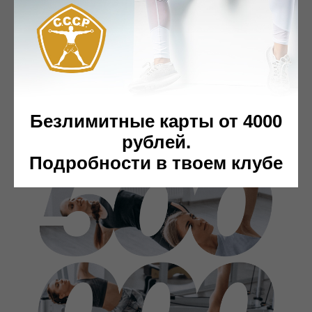
Крупнейшая
сеть фитнес-
клубов
Безлимитные карты от 4000
27 собственных уникальных
спортивных объекта в Москве и МО
рублей.
Подробности в твоем клубе