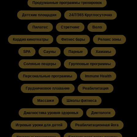
Продуманные программы тренировок
Детские площадки
24/7/365 Круглосуточно
Пилатес
Стретчинг
Вело
Кардио кинотеатры
Фитнес бары
Релакс зоны
SPA
Сауны
Парные
Хамамы
Соляные пещеры
Групповые программы
Персональные программы
Immune Health
Грудничковое плавание
Реабилитация
Массажи
Школы фитнеса
Диагностика уровня здоровья
Диетологи
Игровые уроки для детей
Реабилитационная йога