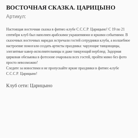
ВОСТОЧНАЯ СКАЗКА. ЦАРИЦЫНО
Артикул:
Настоящая восточная сказка в фитнес-клубе С.С.С.Р. Царицыно! С 19 по 21
сентября клуб был наполнен арабскими украшениями и яркими событиями. В
сказочных восточных нарядах встречали гостей сотрудники клуба, а волшебное
настроение помогали создать артисты праздника: чарующие танцовщицы,
элегантные кавер-исполнительницы и даже танцующий верблюд. Задорная
цирковая обезьянка в фотозоне очаровала всех гостей, пройти мимо без фото
просто невозможно!
Следите за новостями и не пропускайте яркие праздники в фитнес-клубе
С.С.С.Р. Царицыно!
Клуб сети: Царицыно