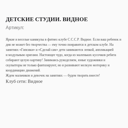
ДЕТСКИЕ СТУДИИ. ВИДНОЕ
Артикул:
Яркие и веселые каникулы в фитнес-клубе С.С.С.Р. Видное. Если ваш ребенок и
дня не может без творчества — ему точно понравится в детском клубе. На
занятиях «Гипсики» и «Сделай сам» дети занимаются лепкой, аппликацией
и модульным оригами. Настоящее чудо, когда из маленьких кусочков ребята
собирают целую картину! Занимаясь рукоделием, юные художники и
скульпторы не только фантазируют, но и развивают мелкую моторику и
координацию движений.
Ждем мальчиков и девочек на занятиях — будем творить вместе!
Клуб сети: Видное