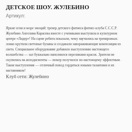
ДЕТСКОЕ ШОУ. ЖУЛЕБИНО
Артикул:
Яркие огни и море эмоций: тренер детского фитнеса фитнес-клуба С.С.С.Р.
Жулебино Ангелина Карасева вместе с учениками выступила в культурном
центре «Лидер»! На сцене ребята показали, чему научились на тренировках:
ловко крутили световые булавы и создавали завораживающие композиции из
света. Специальное оборудование добавило выступлению настоящего
волшебства — зал буквально наполнился переливами красок. Зрители не
скупились на аплодисменты — номер получился по-настоящему эффектным.
Такие выступления — отличный повод гордиться юными талантами и их
наставником!
Клуб сети: Жулебино