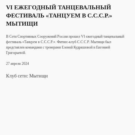
VI ЕЖЕГОДНЫЙ ТАНЦЕВАЛЬНЫЙ
ФЕСТИВАЛЬ «ТАНЦУЕМ В С.С.С.Р.»
МЫТИЩИ
В Сети Cпортивных Cооружений России прошел VI ежегодный танцевальный
фестиваль «Танцуем в С.С.С.Р.». Фитнес-клуб С.С.С.Р. Мытищи был
представлен командами с тренерами Еленой Кудряшовой и Евгенией
Григорьевой.
27 апреля 2024
Клуб сети: Мытищи