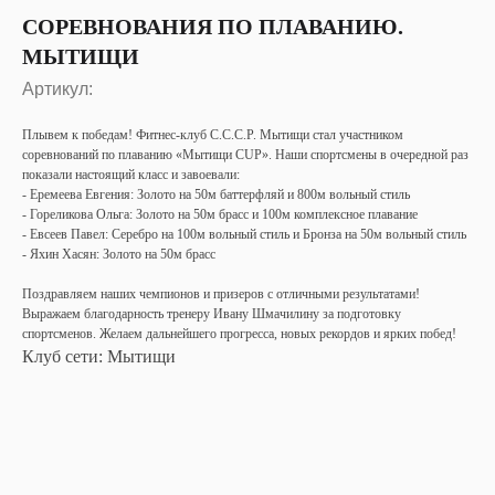
СОРЕВНОВАНИЯ ПО ПЛАВАНИЮ.
МЫТИЩИ
Артикул:
Плывем к победам! Фитнес-клуб С.С.С.Р. Мытищи стал участником
соревнований по плаванию «Мытищи CUP». Наши спортсмены в очередной раз
показали настоящий класс и завоевали:
- Еремеева Евгения: Золото на 50м баттерфляй и 800м вольный стиль
- Гореликова Ольга: Золото на 50м брасс и 100м комплексное плавание
- Евсеев Павел: Серебро на 100м вольный стиль и Бронза на 50м вольный стиль
- Яхин Хасян: Золото на 50м брасс
Поздравляем наших чемпионов и призеров с отличными результатами!
Выражаем благодарность тренеру Ивану Шмачилину за подготовку
спортсменов. Желаем дальнейшего прогресса, новых рекордов и ярких побед!
Клуб сети: Мытищи