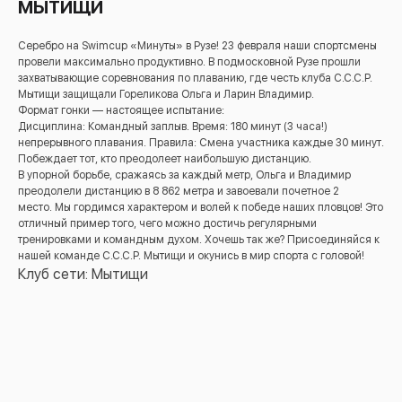
МЫТИЩИ
Серебро на Swimcup «Минуты» в Рузе! 23 февраля наши спортсмены
провели максимально продуктивно. В подмосковной Рузе прошли
захватывающие соревнования по плаванию, где честь клуба С.С.С.Р.
Мытищи защищали Гореликова Ольга и Ларин Владимир.
​Формат гонки — настоящее испытание:
​Дисциплина: Командный заплыв. ​Время: 180 минут (3 часа!)
непрерывного плавания. ​Правила: Смена участника каждые 30 минут.
Побеждает тот, кто преодолеет наибольшую дистанцию.
​В упорной борьбе, сражаясь за каждый метр, Ольга и Владимир
преодолели дистанцию в 8 862 метра и завоевали почетное 2
место. Мы гордимся характером и волей к победе наших пловцов! Это
отличный пример того, чего можно достичь регулярными
тренировками и командным духом. ​Хочешь так же? Присоединяйся к
нашей команде С.С.С.Р. Мытищи и окунись в мир спорта с головой!
Клуб сети: Мытищи