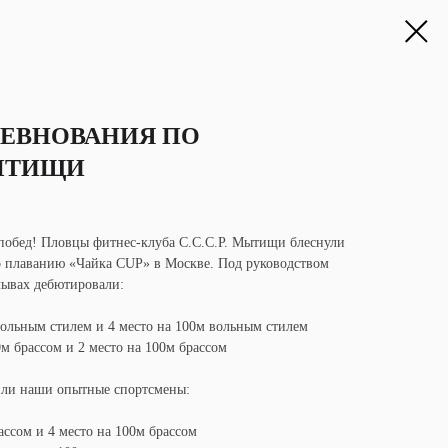
ЕВНОВАНИЯ ПО
ЫТИЩИ
побед! Пловцы фитнес-клуба С.С.С.Р. Мытищи блеснули
о плаванию «Чайка CUP» в Москве. Под руководством
лывах дебютировали:
вольным стилем и 4 место на 100м вольным стилем
0м брассом и 2 место на 100м брассом
или наши опытные спортсмены:
ассом и 4 место на 100м брассом