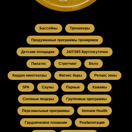
Бассейны
Тренажеры
Продуманные программы тренировок
Детские площадки
24/7/365 Круглосуточно
Пилатес
Стретчинг
Вело
Кардио кинотеатры
Фитнес бары
Релакс зоны
SPA
Сауны
Парные
Хамамы
Соляные пещеры
Групповые программы
Персональные программы
Immune Health
Грудничковое плавание
Реабилитация