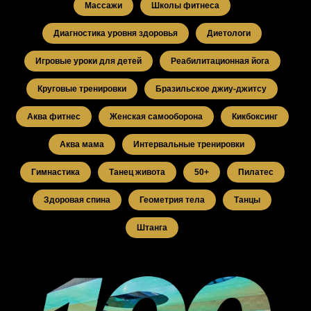
Массажи
Школы фитнеса
Диагностика уровня здоровья
Диетологи
Игровые уроки для детей
Реабилитационная йога
Круговые тренировки
Бразильское джиу-джитсу
Аква фитнес
Женская самооборона
Кикбоксинг
Аква мама
Интервальные тренировки
Гимнастика
Танец живота
50+
Пилатес
Здоровая спина
Геометрия тела
Танцы
Штанга