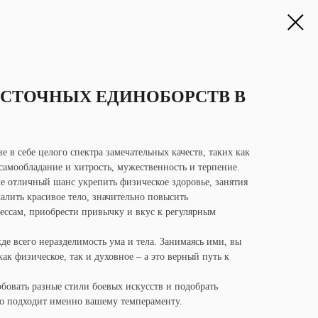
ВОСТОЧНЫХ ЕДИНОБОРСТВ В
е в себе целого спектра замечательных качеств, таких как
самообладание и хитрость, мужественность и терпение.
же отличный шанс укрепить физическое здоровье, занятия
алить красивое тело, значительно повысить
рессам, приобрести привычку и вкус к регулярным
жде всего неразделимость ума и тела. Занимаясь ими, вы
ак физическое, так и духовное – а это верный путь к
бовать разные стили боевых искусств и подобрать
го подходит именно вашему темпераменту.