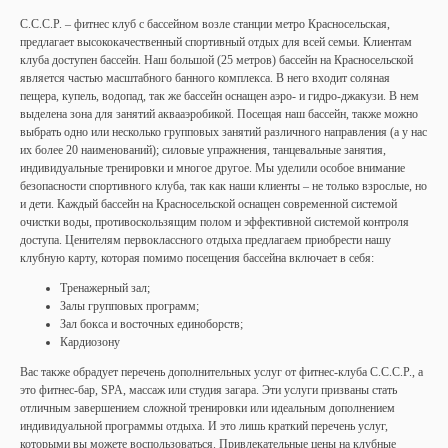
С.С.С.Р. – фитнес клуб с бассейном возле станции метро Красносельская,
предлагает высококачественный спортивный отдых для всей семьи. Клиентам
клуба доступен бассейн. Наш большой (25 метров) бассейн на Красносельской
является частью масштабного банного комплекса. В него входит соляная
пещера, купель, водопад, так же бассейн оснащен аэро- и гидро-джакузи. В нем
выделена зона для занятий аквааэробикой. Посещая наш бассейн, также можно
выбрать одно или несколько групповых занятий различного направления (а у нас
их более 20 наименований); силовые упражнения, танцевальные занятия,
индивидуальные тренировки и многое другое. Мы уделили особое внимание
безопасности спортивного клуба, так как наши клиенты – не только взрослые, но
и дети. Каждый бассейн на Красносельской оснащен современной системой
очистки воды, противоскользящим полом и эффективной системой контроля
доступа. Ценителям первоклассного отдыха предлагаем приобрести нашу
клубную карту, которая помимо посещения бассейна включает в себя:
Тренажерный зал;
Залы групповых программ;
Зал бокса и восточных единоборств;
Кардиозону
Вас также обрадует перечень дополнительных услуг от фитнес-клуба С.С.С.Р., а
это фитнес-бар, SPA, массаж или студия загара. Эти услуги призваны стать
отличным завершением сложной тренировки или идеальным дополнением
индивидуальной программы отдыха. И это лишь краткий перечень услуг,
которыми вы можете воспользоваться. Привлекательные цены на клубные