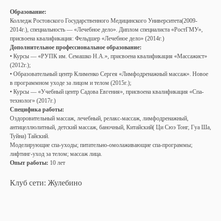
Образование:
Колледж Ростовского Государственного Медицинского Университета(2009-
2014г.), специальность — «Лечебное дело». Диплом специалиста «РостГМУ»,
присвоена квалификация: Фельдшер «Лечебное дело» (2014г.)
Дополнительное профессиональное образование:
• Курсы — «РУПК им. Семашко Н.А.», присвоена квалификация «Массажист»
(2012г.);
• Образовательный центр Клименко Сергея «Лимфодренажный массаж». Новое
в программном уходе за лицом и телом (2015г.);
• Курсы — «Учебный центр Садова Евгения», присвоена квалификация «Спа-
технолог» (2017г.)
Специфика работы:
Оздоровительный массаж, лечебный, релакс-массаж, лимфодренажный,
антицеллюлитный, детский массаж, баночный, Китайский( Ци Сюэ Тонг, Гуа Ша,
Туйна) Тайский.
Моделирующие спа-уходы; питательно-омолаживающие спа-программы;
лифтинг-уход за телом; массаж лица.
Опыт работы:
10 лет
Клуб сети: Жулебино