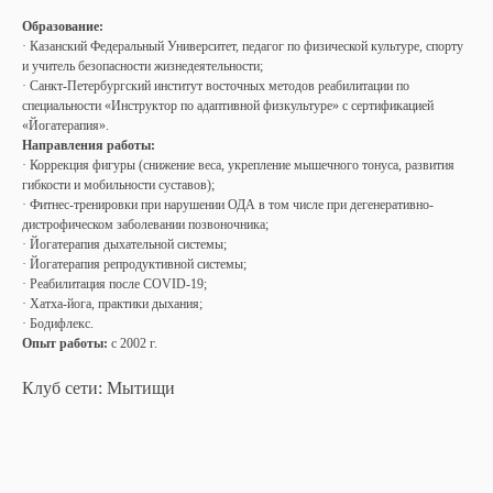
Образование:
· Казанский Федеральный Университет, педагог по физической культуре, спорту
и учитель безопасности жизнедеятельности;
· Санкт-Петербургский институт восточных методов реабилитации по
специальности «Инструктор по адаптивной физкультуре» с сертификацией
«Йогатерапия».
Направления работы:
· Коррекция фигуры (снижение веса, укрепление мышечного тонуса, развития
гибкости и мобильности суставов);
· Фитнес-тренировки при нарушении ОДА в том числе при дегенеративно-
дистрофическом заболевании позвоночника;
· Йогатерапия дыхательной системы;
· Йогатерапия репродуктивной системы;
· Реабилитация после COVID-19;
· Хатха-йога, практики дыхания;
· Бодифлекс.
Опыт работы:
с 2002 г.
Клуб сети: Мытищи