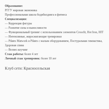
Образование:
РГГУ мировая экономика
Профессиональная школа бодибилдинга и фитнеса
Специализация:
— Коррекция фигуры
— Развитие силы и выносливости
— Функциональный тренинг с использованием элементов Crossfit, Hot Iron, HIT
— Интенсивные, жиросжигающие тренировки
— Pilates Matwork и Pilates с малым оборудованием, Постуральная гимнастика,
Здоровая спина
— Велнес-коучинг
Стаж работы:
более 4 лет
Личный стаж тренировок:
более 10 лет
Клуб сети: Красносельская