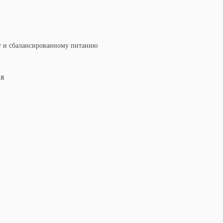
у и сбалансированному питанию
ая