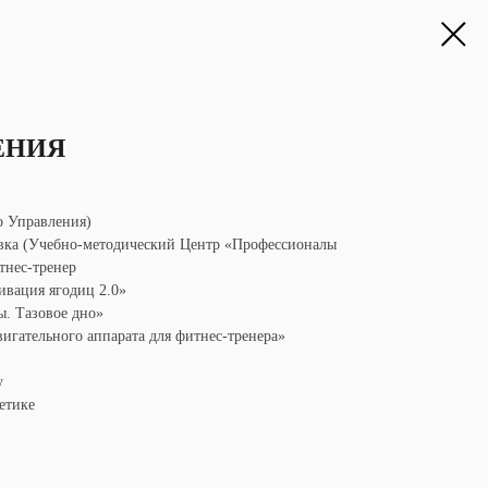
ЕНИЯ
о Управления)
овка (Учебно-методический Центр «Профессионалы
тнес-тренер
ивация ягодиц 2.0»
. Тазовое дно»
игательного аппарата для фитнес-тренера»
у
етике