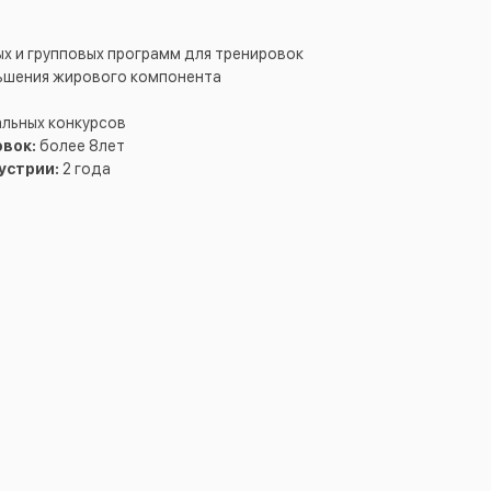
х и групповых программ для тренировок
ньшения жирового компонента
альных конкурсов
вок:
более 8лет
устрии:
2 года