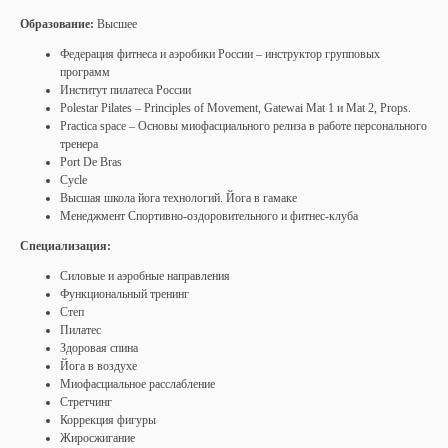
Образование:
Высшее
Федерация фитнеса и аэробики России – инструктор групповых
программ
Институт пилатеса России
Polestar Pilates – Principles of Movement, Gatewai Mat 1 и Mat 2, Props.
Practica space – Основы миофасциального релиза в работе персонального
тренера
Port De Bras
Cycle
Высшая школа йога технологий. Йога в гамаке
Менеджмент Спортивно-оздоровительного и фитнес-клуба
Специализация:
Силовые и аэробные направления
Функциональный тренинг
Степ
Пилатес
Здоровая спина
Йога в воздухе
Миофасциальное расслабление
Стретчинг
Коррекция фигуры
Жиросжигание