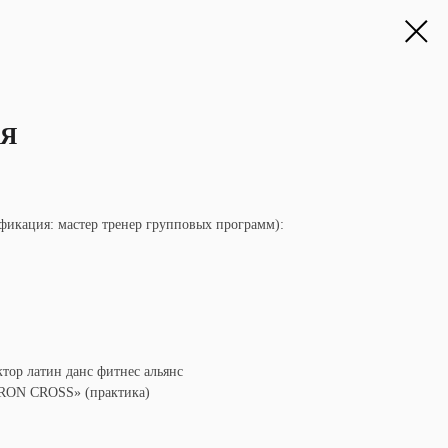
Я
икация: мастер тренер групповых программ):
ор латин данс фитнес альянс
ON CROSS» (практика)