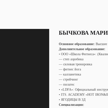
БЫЧКОВА МАРИ
Основное образование:
Высшее
Дополнительное образование:
• ООО «Школа Фитнеса»: (Квалиф
— степ аэробика
— силовая тренировка
— фитнес йога
— калланетика
— стрейчинг
— пилатес
• «LDFA»: Официальный инструкт
• ITS. ACADEMY «HOT IRON&IR
• ЯГОДИЦЫ В 3Д
Специализация: