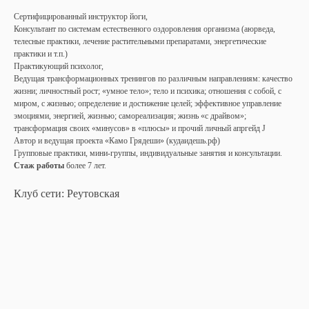
Сертифицированный инструктор йоги,
Консультант по системам естественного оздоровления организма (аюрведа,
телесные практики, лечение растительными препаратами, энергетические
практики и т.п.)
Практикующий психолог,
Ведущая трансформационных тренингов по различным направлениям: качество
жизни; личностный рост; «умное тело»; тело и психика; отношения с собой, с
миром, с жизнью; определение и достижение целей; эффективное управление
эмоциями, энергией, жизнью; самореализация; жизнь «с драйвом»;
трансформация своих «минусов» в «плюсы» и прочий личный апргейд J
Автор и ведущая проекта «Камо Грядеши» (кудаидешь.рф)
Групповые практики, мини-группы, индивидуальные занятия и консультации.
Стаж работы
более 7 лет.
Клуб сети: Реутовская