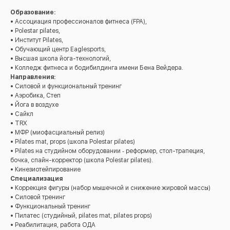
Образование:
• Ассоциация профессионалов фитнеса (FPA),
• Polestar pilates,
• Институт Pilates,
• Обучающий центр Eaglesports,
• Высшая школа йога-технологий,
• Колледж фитнеса и бодибилдинга имени Бена Вейдера.
Направления:
• Силовой и функциональный тренинг
• Аэробика, Степ
• Йога в воздухе
• Сайкл
• TRX
• МФР (миофасциальный релиз)
• Pilates mat, props (школа Polestar pilates)
• Pilates на студийном оборудовании ‐ реформер, стол-трапеция,
бочка, спайн-корректор (школа Polestar pilates).
• Кинезиотейпирование
Специализация
• Коррекция фигуры (набор мышечной и снижение жировой массы)
• Силовой тренинг
• Функциональный тренинг
• Пилатес (студийный, pilates mat, pilates props)
• Реабилитация, работа ОДА