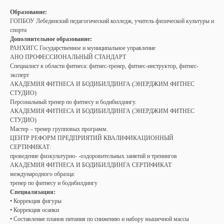
Образование:
ГОПБОУ Лебедянский педагогический колледж, учитель физической культуры и
спорта
Дополнительное образование:
РАНХИГС Государственное и муниципальное управление
АНО ПРОФЕССИОНАЛЬНЫЙ СТАНДАРТ
Специалист в области фитнеса: фитнес-тренер, фитнес-инструктор, фитнес-
эксперт
АКАДЕМИЯ ФИТНЕСА И БОДИБИЛДИНГА (ЭНЕРДЖИМ ФИТНЕС
СТУДИО)
Персональный тренер по фитнесу и бодибилдингу.
АКАДЕМИЯ ФИТНЕСА И БОДИБИЛДИНГА (ЭНЕРДЖИМ ФИТНЕС
СТУДИО)
Мастер – тренер групповых программ.
ЦЕНТР РЕФОРМ ПРЕДПРИЯТИЙ КВАЛИФИКАЦИОННЫЙ
СЕРТИФИКАТ:
проведение физкультурно- -оздоровительных занятий и тренингов
АКАДЕМИЯ ФИТНЕСА И БОДИБИЛДИНГА СЕРТИФИКАТ
международного образца:
тренер по фитнесу и бодибилдингу
Специализация:
• Коррекция фигуры
• Коррекция осанки
• Составление планов питания по снижению и набору мышечной массы