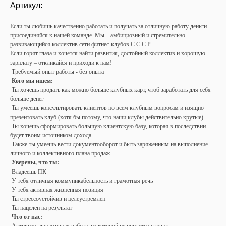
Артикул:
Если ты любишь качественно работать и получать за отличную работу деньги –
присоединяйся к нашей команде. Мы – амбициозный и стремительно
развивающийся коллектив сети фитнес-клубов С.С.С.Р.
Если горят глаза и хочется найти развития, достойный коллектив и хорошую
зарплату – откликайся и приходи к нам!
Требуемый опыт работы - без опыта
Кого мы ищем:
Ты хочешь продать как можно больше клубных карт, чтоб заработать для себя
больше денег
Ты умеешь консультировать клиентов по всем клубным вопросам и изящно
презентовать клуб (хотя бы потому, что наши клубы действительно крутые)
Ты хочешь сформировать большую клиентскую базу, которая в последствии
будет твоим источником дохода
Также ты умеешь вести документооборот и быть заряженным на выполнение
личного и коллективного плана продаж
Уверены, что ты:
Владеешь ПК
У тебя отличная коммуникабельность и грамотная речь
У тебя активная жизненная позиция
Ты стрессоустойчив и целеустремлен
Ты нацелен на результат
Что от нас: